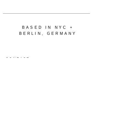
BASED IN NYC +
BERLIN, GERMANY
CONTACT
m(at)spaceingene
ral.com
+1 646-946-2199
ABOU
T
PRIVACY POLICY
IMPRINT
INFO